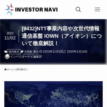
[9432]NTT事業内容や次世代情報
2023
通信基盤 IOWN（アイオン）につ
11/02
いて徹底解説！
2023年11月2日
2025年1月10日
大型株
通信
国内株式
インベスターナビ編集部
ホーム
国内株式