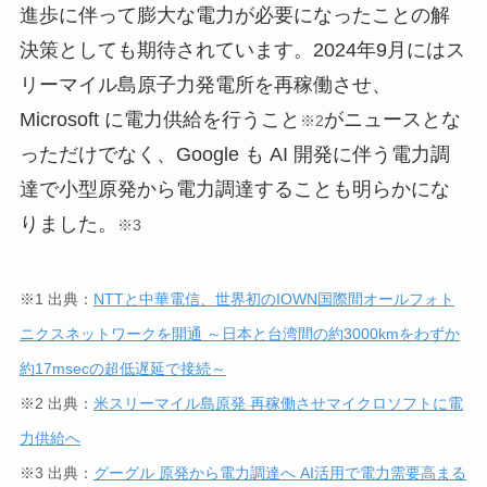
進歩に伴って膨大な電力が必要になったことの解
決策としても期待されています。2024年9月にはス
リーマイル島原子力発電所を再稼働させ、
Microsoft に電力供給を行うこと
がニュースとな
※2
っただけでなく、Google も AI 開発に伴う電力調
達で小型原発から電力調達することも明らかにな
りました。
※3
※1
出典：
NTTと中華電信、世界初のIOWN国際間オールフォト
ニクスネットワークを開通 ～日本と台湾間の約3000kmをわずか
約17msecの超低遅延で接続～
※2 出典：
米スリーマイル島原発 再稼働させマイクロソフトに電
力供給へ
※3 出典：
グーグル 原発から電力調達へ AI活用で電力需要高まる