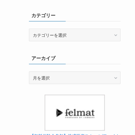
カテゴリー
カ
テ
ゴ
リ
アーカイブ
ー
ア
ー
カ
イ
ブ