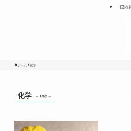
国内
ホーム
化学
化学
– tag –